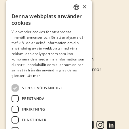
×
Öppettider
Kontakta oss
Denna webbplats använder
SWEDISH
cookies
ENGLISH
Vi använder cookies för att anpassa
innehåll, annonser och för att analysera vår
trafik. Vi delar också information om din
Kontakta oss
användning av vår webbplats med våra
reklam- och analyspartners som kan
info@kalmarcity.com
kombinera den med annan information som
du har tillhandahållit dem eller som de har
Norra Långgatan 16 • Kalmar
samlat in från din användning av deras
tjänster.
Läs mer
STRIKT NÖDVÄNDIGT
PRESTANDA
INRIKTNING
FUNKTIONER