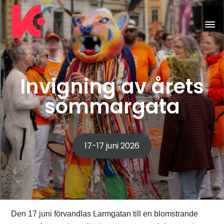
Invigning av årets
sommargata
17-17 juni 2026
Den 17 juni förvandlas Larmgatan till en blomstrande