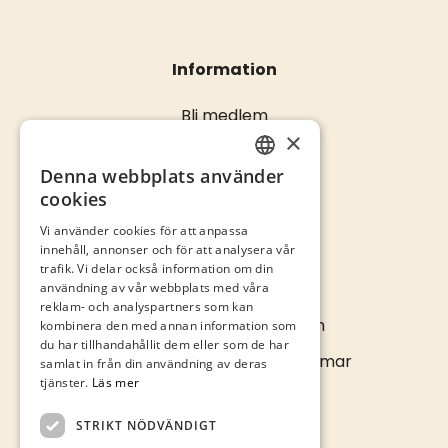
Information
Bli medlem
×
Öppettider
Kontakta oss
Denna webbplats använder
SWEDISH
cookies
ENGLISH
Vi använder cookies för att anpassa
innehåll, annonser och för att analysera vår
trafik. Vi delar också information om din
Kontakta oss
användning av vår webbplats med våra
reklam- och analyspartners som kan
info@kalmarcity.com
kombinera den med annan information som
du har tillhandahållit dem eller som de har
Norra Långgatan 16 • Kalmar
samlat in från din användning av deras
tjänster.
Läs mer
STRIKT NÖDVÄNDIGT