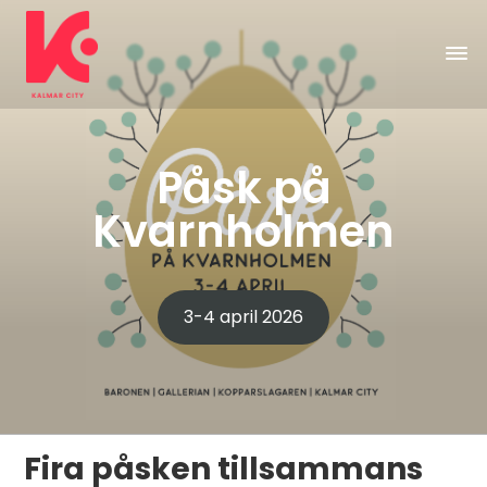
Påsk på
Kvarnholmen
3-4 april 2026
Fira påsken tillsammans