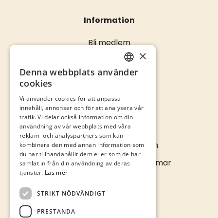
Information
Bli medlem
×
Öppettider
Kontakta oss
Denna webbplats använder
SWEDISH
cookies
ENGLISH
Vi använder cookies för att anpassa
innehåll, annonser och för att analysera vår
trafik. Vi delar också information om din
Kontakta oss
användning av vår webbplats med våra
reklam- och analyspartners som kan
info@kalmarcity.com
kombinera den med annan information som
du har tillhandahållit dem eller som de har
Norra Långgatan 16 • Kalmar
samlat in från din användning av deras
tjänster.
Läs mer
STRIKT NÖDVÄNDIGT
PRESTANDA