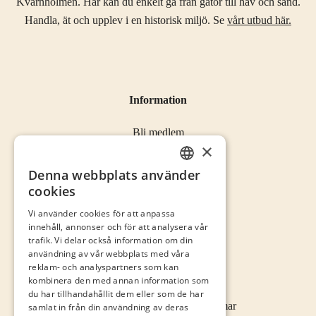
Kvarnholmen. Här kan du enkelt gå från gator till hav och sand.
Handla, ät och upplev i en historisk miljö. Se
vårt utbud här.
Information
Bli medlem
×
Öppettider
Kontakta oss
Denna webbplats använder
SWEDISH
cookies
ENGLISH
Vi använder cookies för att anpassa
innehåll, annonser och för att analysera vår
trafik. Vi delar också information om din
Kontakta oss
användning av vår webbplats med våra
reklam- och analyspartners som kan
kombinera den med annan information som
info@kalmarcity.com
du har tillhandahållit dem eller som de har
Norra Långgatan 16 • Kalmar
samlat in från din användning av deras