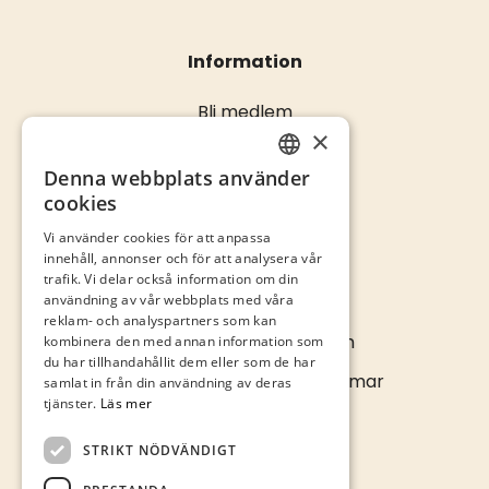
Information
Bli medlem
×
Öppettider
Kontakta oss
Denna webbplats använder
SWEDISH
cookies
ENGLISH
Vi använder cookies för att anpassa
innehåll, annonser och för att analysera vår
trafik. Vi delar också information om din
Kontakta oss
användning av vår webbplats med våra
reklam- och analyspartners som kan
info@kalmarcity.com
kombinera den med annan information som
du har tillhandahållit dem eller som de har
Norra Långgatan 16 • Kalmar
samlat in från din användning av deras
tjänster.
Läs mer
STRIKT NÖDVÄNDIGT