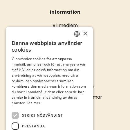
Information
Bli medlem
×
Öppettider
Kontakta oss
Denna webbplats använder
SWEDISH
cookies
ENGLISH
Vi använder cookies för att anpassa
innehåll, annonser och för att analysera vår
trafik. Vi delar också information om din
Kontakta oss
användning av vår webbplats med våra
reklam- och analyspartners som kan
info@kalmarcity.com
kombinera den med annan information som
du har tillhandahållit dem eller som de har
Norra Långgatan 16 • Kalmar
samlat in från din användning av deras
tjänster.
Läs mer
STRIKT NÖDVÄNDIGT
PRESTANDA