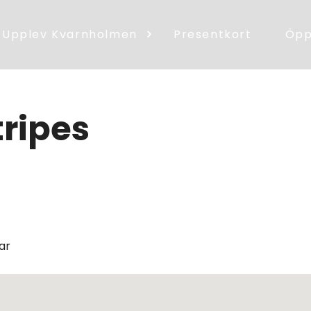
Upplev Kvarnholmen
Presentkort
Öpp
tripes
ar