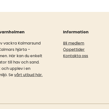
Kvarnholmen
Information
av vackra Kalmarsund
Bli medlem
 Kalmars hjärta –
Öppettider
en. Här kan du enkelt
Kontakta oss
tor till hav och sand.
t och upplev i en
miljö. Se
vårt utbud här.