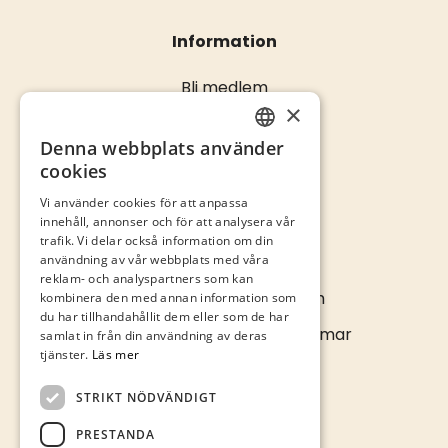
Information
Bli medlem
×
Öppettider
Kontakta oss
Denna webbplats använder
SWEDISH
cookies
ENGLISH
Vi använder cookies för att anpassa
innehåll, annonser och för att analysera vår
trafik. Vi delar också information om din
Kontakta oss
användning av vår webbplats med våra
reklam- och analyspartners som kan
info@kalmarcity.com
kombinera den med annan information som
du har tillhandahållit dem eller som de har
Norra Långgatan 16 • Kalmar
samlat in från din användning av deras
tjänster.
Läs mer
STRIKT NÖDVÄNDIGT
PRESTANDA